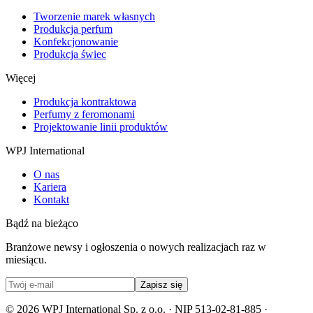
Tworzenie marek własnych
Produkcja perfum
Konfekcjonowanie
Produkcja świec
Więcej
Produkcja kontraktowa
Perfumy z feromonami
Projektowanie linii produktów
WPJ International
O nas
Kariera
Kontakt
Bądź na bieżąco
Branżowe newsy i ogłoszenia o nowych realizacjach raz w
miesiącu.
Zapisz się
©
2026
WPJ International Sp. z o.o. ·
NIP 513-02-81-885
·