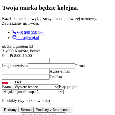
Twoja marka będzie kolejna.
Każda z marek powyżej zaczynała od pierwszej rozmowy.
Zapraszamy na Twoją.
+48 690 559 560
biuro@wpj.pl
ul. Za Ogrodem 53
31-990 Kraków
,
Polska
Pon-Pt 8:00-16:00
Imię i nazwisko
Firma
Adres e-mail
Telefon
Branża
Etap projektu
Produkty (wybierz dowolnie)
Perfumy
Świece
Produkty z feromonami