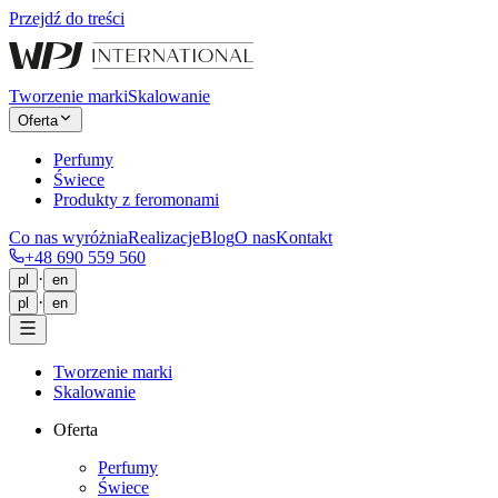
Przejdź do treści
Tworzenie marki
Skalowanie
Oferta
Perfumy
Świece
Produkty z feromonami
Co nas wyróżnia
Realizacje
Blog
O nas
Kontakt
+48 690 559 560
·
pl
en
·
pl
en
Tworzenie marki
Skalowanie
Oferta
Perfumy
Świece