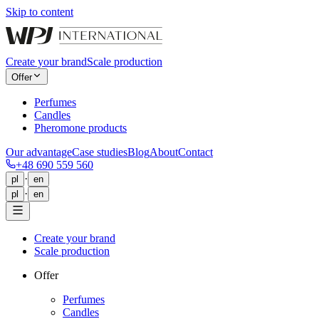
Skip to content
Create your brand
Scale production
Offer
Perfumes
Candles
Pheromone products
Our advantage
Case studies
Blog
About
Contact
+48 690 559 560
·
pl
en
·
pl
en
Create your brand
Scale production
Offer
Perfumes
Candles