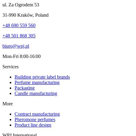
ul. Za Ogrodem 53
31-990 Kraków
,
Poland
+48 690 559 560
+48 501 868 305
biuro@wpj.pl
Mon-Fri 8:00-16:00
Services
Building private label brands
Perfume manufacturing
Packaging
Candle manufacturing
More
Contract manufacturing
Pheromone perfumes
Product line design
WPJ International